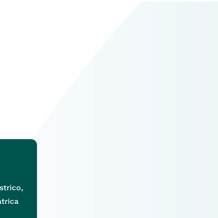
trico,
átrica