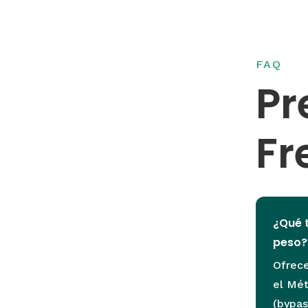
FAQ
Pr
Fr
¿Qué 
peso?
Ofrece
el Mét
(bypas