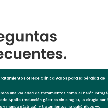
eguntas
ecuentes.
tratamientos ofrece Clínica Varos para la pérdida de
mos una variedad de tratamientos como el balón intragás
odo Apollo (reducción gástrica sin cirugía), la cirugía bari
s y manga gástrica), y tratamientos no quirúrgicos y/o