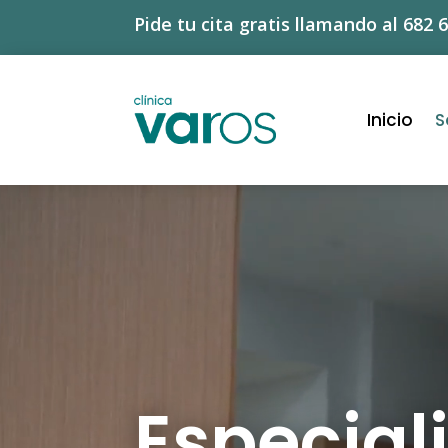
Pide tu cita gratis llamando al 682 
Inicio
S
Reproductor
de
vídeo
Especial