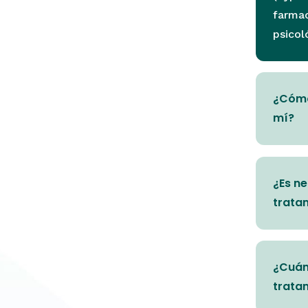
farmac
psicol
¿Cómo
mí?
¿Es ne
trata
¿Cuán
trata