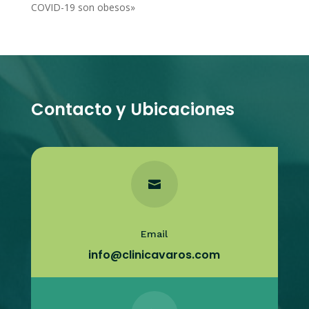
COVID-19 son obesos»
Contacto y Ubicaciones

Email
info@clinicavaros.com