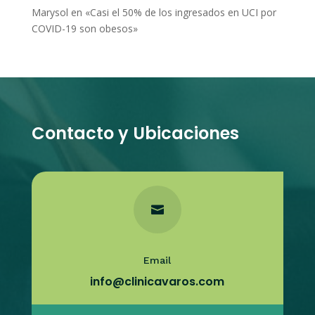
Marysol
en
«Casi el 50% de los ingresados en UCI por
COVID-19 son obesos»
Contacto y Ubicaciones

Email
info@clinicavaros.com