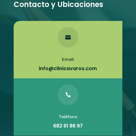
Contacto y Ubicaciones

Email
info@clinicavaros.com

Teléfono
682 61 86 97