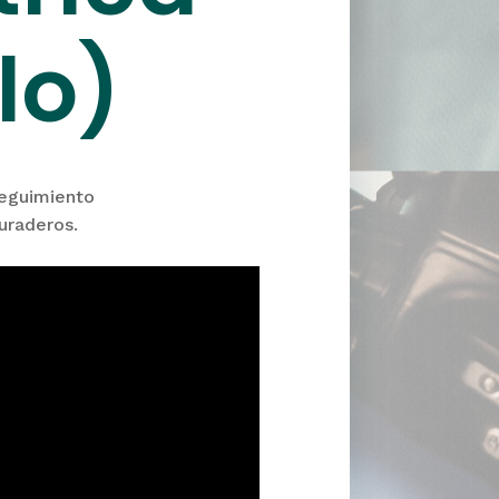
lo)
eguimiento
uraderos.