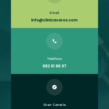
Email
info@clinicavaros.com

Teléfono
682 61 86 97

Gran Canaria