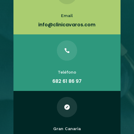
Email
info@clinicavaros.com

Teléfono
682 61 86 97

Gran Canaria