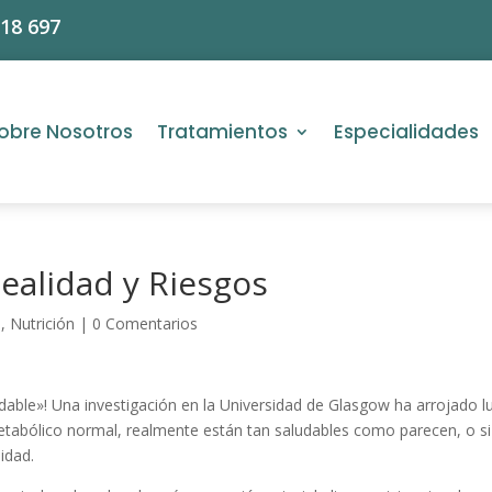
618 697
obre Nosotros
Tratamientos
Especialidades
ealidad y Riesgos
l
,
Nutrición
|
0 Comentarios
dable»! Una investigación en la Universidad de Glasgow ha arrojado l
metabólico normal, realmente están tan saludables como parecen, o si
idad.