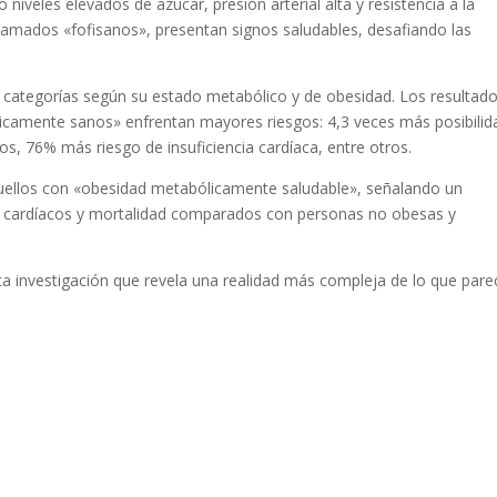
iveles elevados de azúcar, presión arterial alta y resistencia a la
llamados «fofisanos», presentan signos saludables, desafiando las
 en categorías según su estado metabólico y de obesidad. Los resultad
icamente sanos» enfrentan mayores riesgos: 4,3 veces más posibili
s, 76% más riesgo de insuficiencia cardíaca, entre otros.
quellos con «obesidad metabólicamente saludable», señalando un
cardíacos y mortalidad comparados con personas no obesas y
sta investigación que revela una realidad más compleja de lo que pare