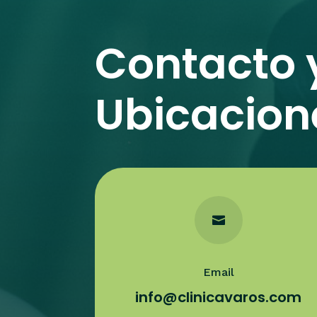
Contacto 
Ubicacion

Email
info@clinicavaros.com