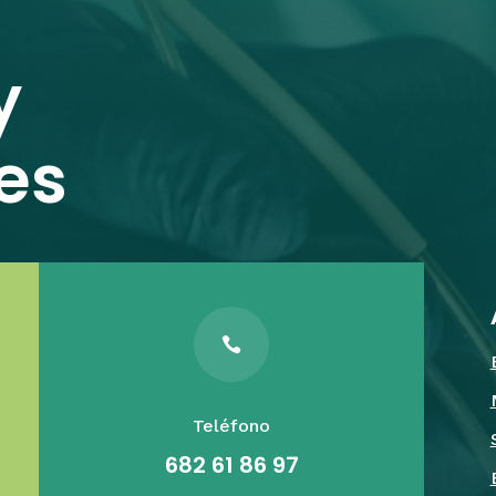
y
es

Teléfono
682 61 86 97