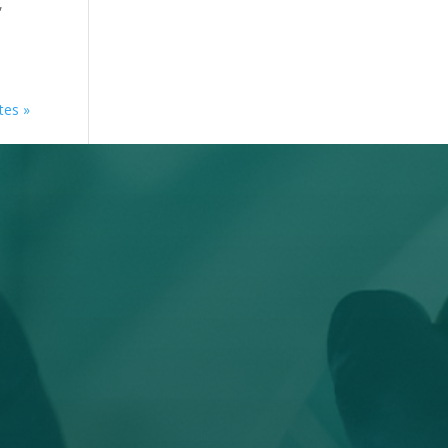
,
tes »