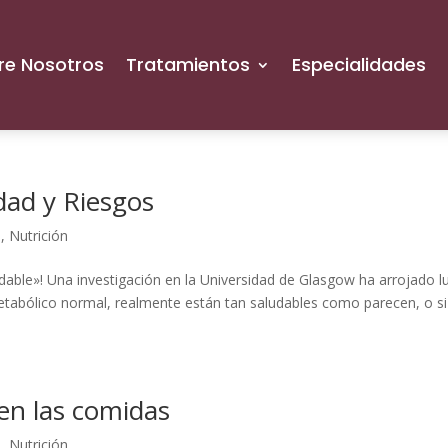
re Nosotros
Tratamientos
Especialidades
dad y Riesgos
l
,
Nutrición
dable»! Una investigación en la Universidad de Glasgow ha arrojado l
metabólico normal, realmente están tan saludables como parecen, o si
 en las comidas
l
,
Nutrición