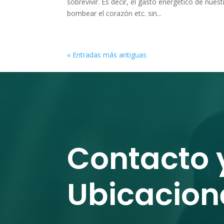
sobrevivir. Es decir, el gasto energético de nues
bombear el corazón etc. sin...
« Entradas más antiguas
Contacto 
Ubicacion