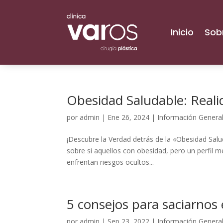
Inicio
Sob
Obesidad Saludable: Reali
por
admin
|
Ene 26, 2024
|
Información Genera
¡Descubre la Verdad detrás de la «Obesidad Salu
sobre si aquellos con obesidad, pero un perfil 
enfrentan riesgos ocultos...
5 consejos para saciarnos
por
admin
|
Sep 23, 2022
|
Información Genera