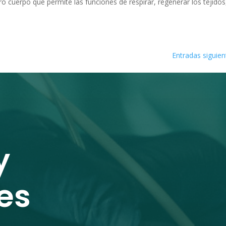
tro cuerpo que permite las funciones de respirar, regenerar los tejidos
Entradas siguien
y
es