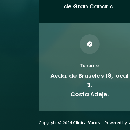
de Gran Canaria.

Tenerife
Avda. de Bruselas 18, local
3.
Costa Adeje.
Copyright © 2024
Clínica Varos
| Powered by