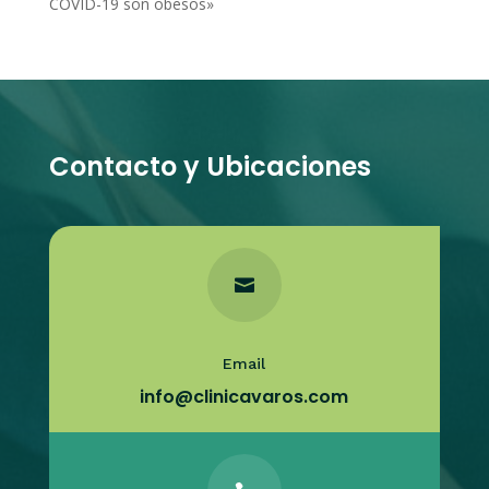
COVID-19 son obesos»
Contacto y Ubicaciones

Email
info@clinicavaros.com