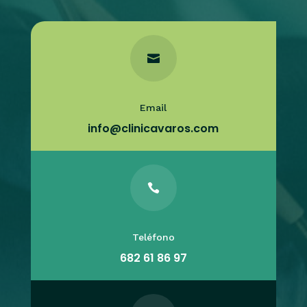

Email
info@clinicavaros.com

Teléfono
682 61 86 97