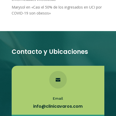
Marysol
en
«Casi el 50% de los ingresados en UCI por
COVID-19 son obesos»
Contacto y Ubicaciones

Email
info@clinicavaros.com