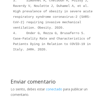
3.     Simonnet A, Chetboun M, Poissy J, 
Raverdy V, Noulette J, Duhamel A, et al. 
High prevalence of obesity in severe acute 
respiratory syndrome coronavirus-2 (SARS-
CoV-2) requiring invasive mechanical 
ventilation. Obesity. 2020.

4.     Onder G, Rezza G, Brusaferro S. 
Case-Fatality Rate and Characteristics of 
Patients Dying in Relation to COVID-19 in 
Italy. JAMA. 2020. 
Enviar comentario
Lo siento, debes estar
conectado
para publicar un
comentario.