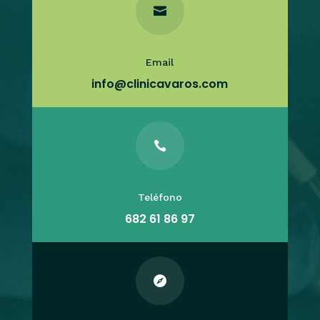

Email
info@clinicavaros.com

Teléfono
682 61 86 97
