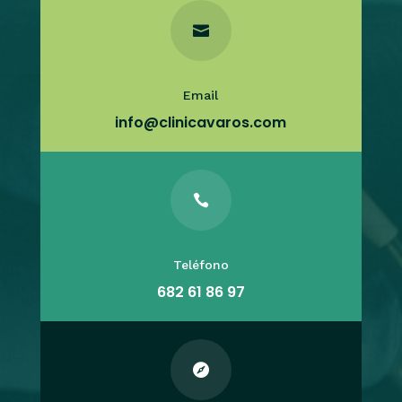

Email
info@clinicavaros.com

Teléfono
682 61 86 97
